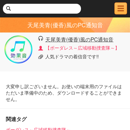
メ
ニ
ュ
天尾美青(優香)風のPC通知音
ー
天尾美青(優香)風のPC通知音
【ボーダレス～広域移動捜査隊～】
人気ドラマの着信音です!!
大変申し訳ございません。お使いの端末用のファイルは
ただいま準備中のため、ダウンロードすることができま
せん。
関連タグ
ボーダレス～広域移動捜査隊～