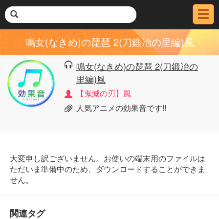
メ
ニ
ュ
鳴女(なきめ)の琵琶 2(刀鍛冶の里編)風
ー
鳴女(なきめ)の琵琶 2(刀鍛冶の
里編)風
【鬼滅の刃】風
人気アニメの効果音です!!
大変申し訳ございません。お使いの端末用のファイルは
ただいま準備中のため、ダウンロードすることができま
せん。
関連タグ